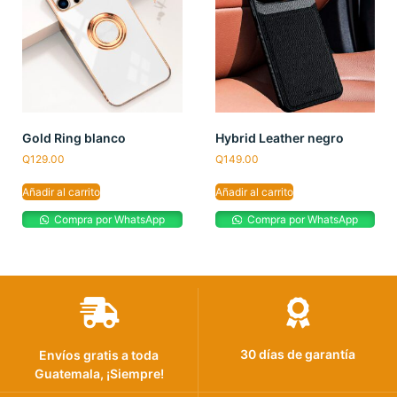
Gold Ring blanco
Hybrid Leather negro
Q
129.00
Q
149.00
Añadir al carrito
Añadir al carrito
Compra por WhatsApp
Compra por WhatsApp
30 días de garantía
Envíos gratis a toda
Guatemala, ¡Siempre!