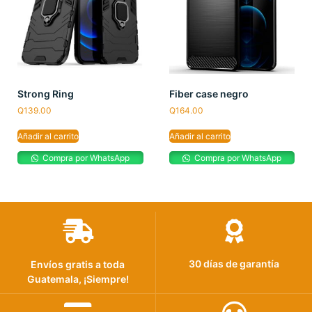
Strong Ring
Fiber case negro
Q
139.00
Q
164.00
Añadir al carrito
Añadir al carrito
Compra por WhatsApp
Compra por WhatsApp
30 días de garantía
Envíos gratis a toda
Guatemala, ¡Siempre!