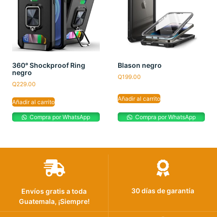
360° Shockproof Ring
Blason negro
negro
Q
199.00
Q
229.00
Añadir al carrito
Añadir al carrito
Compra por WhatsApp
Compra por WhatsApp
30 días de garantía
Envíos gratis a toda
Guatemala, ¡Siempre!