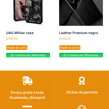
UAG Militar case
Leather Premium negro
Q
169.00
Q
159.00
Añadir al carrito
Añadir al carrito
Compra por WhatsApp
Compra por WhatsApp
30 días de garantía
Envíos gratis a toda
Guatemala, ¡Siempre!