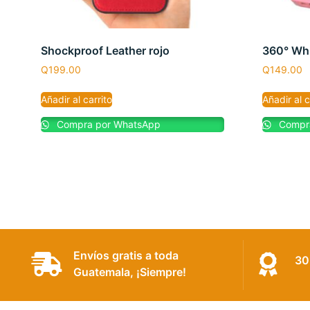
Shockproof Leather rojo
360° Whi
Q
199.00
Q
149.00
Añadir al carrito
Añadir al c
Compra por WhatsApp
Compra
Envíos gratis a toda
30
Guatemala, ¡Siempre!