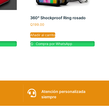
360° Shockproof Ring rosado
Q
199.00
Añadir al carrito
Compra por WhatsApp
Atención personalizada
siempre