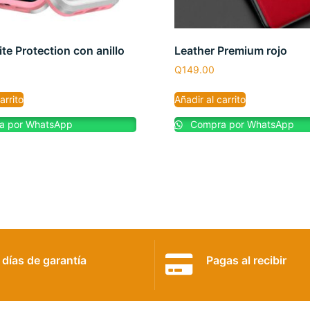
te Protection con anillo
Leather Premium rojo
Q
149.00
arrito
Añadir al carrito
 por WhatsApp
Compra por WhatsApp
 días de garantía
Pagas al recibir