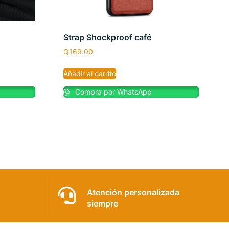
Strap Shockproof café
Q
169.00
Añadir al carrito
Compra por WhatsApp
Atención personalizada
siempre