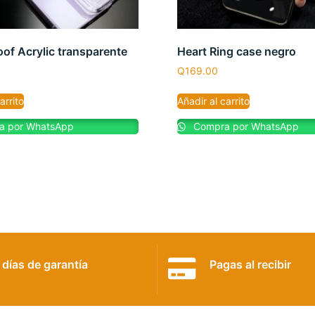
of Acrylic transparente
Heart Ring case negro
Q
169.00
arrito
Añadir al carrito
 por WhatsApp
Compra por WhatsApp
 días de garantía
Pagas al recibir