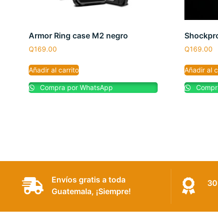
Armor Ring case M2 negro
Shockpro
Q
169.00
Q
169.00
Añadir al carrito
Añadir al c
Compra por WhatsApp
Compra
Envíos gratis a toda
30
Guatemala, ¡Siempre!