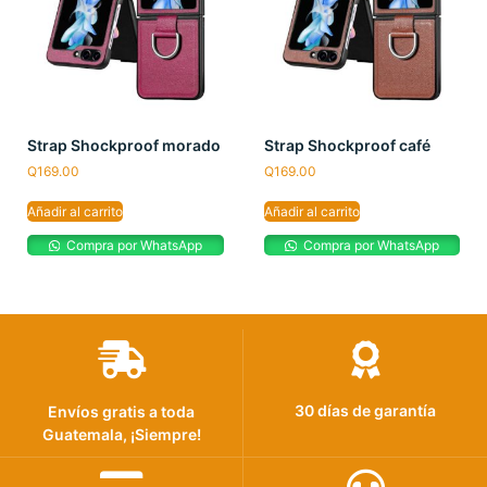
Strap Shockproof morado
Strap Shockproof café
Q
169.00
Q
169.00
Añadir al carrito
Añadir al carrito
Compra por WhatsApp
Compra por WhatsApp
30 días de garantía
Envíos gratis a toda
Guatemala, ¡Siempre!