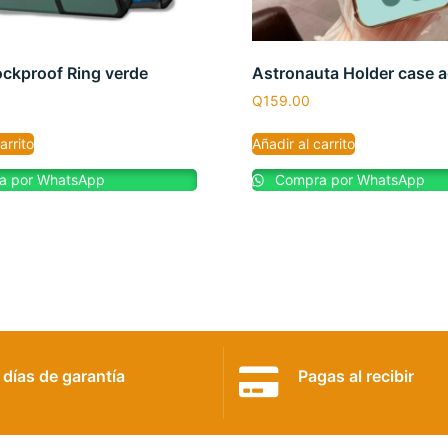
ckproof Ring verde
Astronauta Holder case 
Q
159.00
arrito
Añadir al carrito
 por WhatsApp
Compra por WhatsApp
 días de garantía
Pagas al recibir