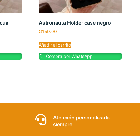
acua
Astronauta Holder case negro
Q
159.00
Añadir al carrito
Compra por WhatsApp
Atención personalizada
siempre