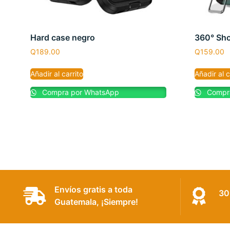
Hard case negro
360° Sho
Q
189.00
Q
159.00
Añadir al carrito
Añadir al c
Compra por WhatsApp
Compra
Envíos gratis a toda
30
Guatemala, ¡Siempre!