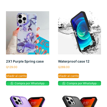
2X1 Purple Spring case
Waterproof case 12
Q
129.00
Q
269.00
Añadir al carrito
Añadir al carrito
Compra por WhatsApp
Compra por WhatsApp