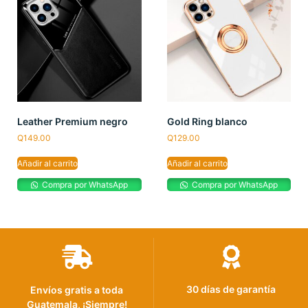
Leather Premium negro
Gold Ring blanco
Q
149.00
Q
129.00
Añadir al carrito
Añadir al carrito
Compra por WhatsApp
Compra por WhatsApp
30 días de garantía
Envíos gratis a toda
Guatemala, ¡Siempre!