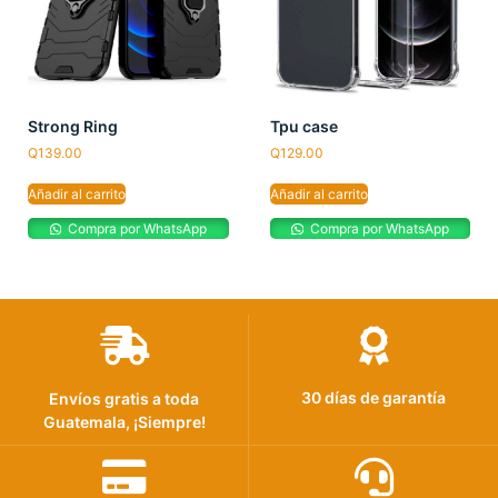
Strong Ring
Tpu case
Q
139.00
Q
129.00
Añadir al carrito
Añadir al carrito
Compra por WhatsApp
Compra por WhatsApp
30 días de garantía
Envíos gratis a toda
Guatemala, ¡Siempre!