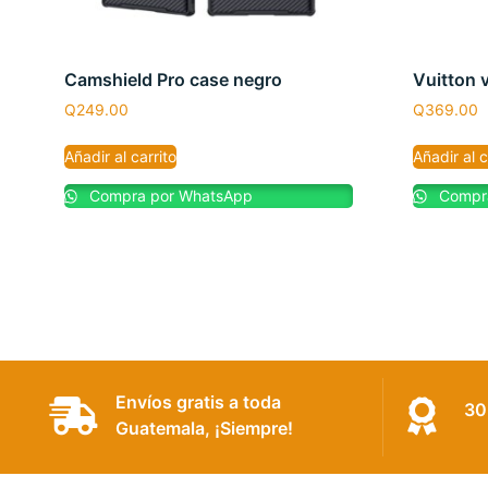
Camshield Pro case negro
Vuitton 
Q
249.00
Q
369.00
Añadir al carrito
Añadir al c
Compra por WhatsApp
Compra
Envíos gratis a toda
30
Guatemala, ¡Siempre!