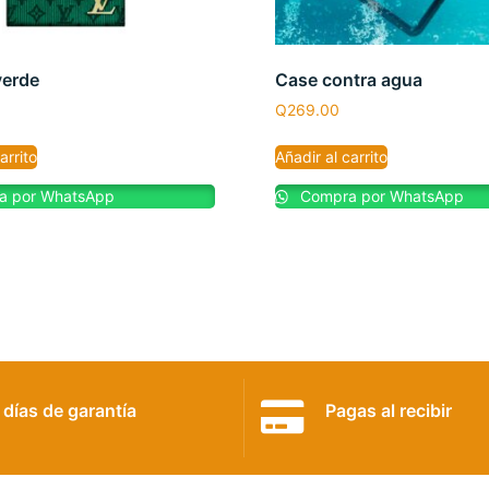
verde
Case contra agua
Q
269.00
arrito
Añadir al carrito
 por WhatsApp
Compra por WhatsApp
 días de garantía
Pagas al recibir