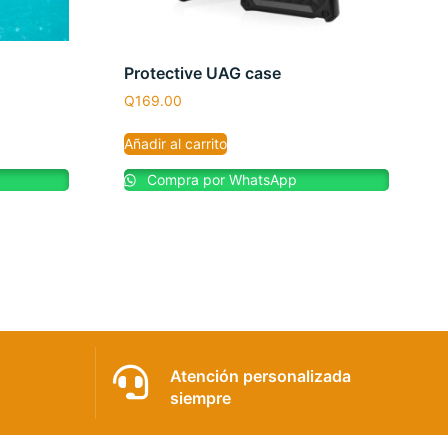
Protective UAG case
Q
169.00
Añadir al carrito
Compra por WhatsApp
Atención personalizada
siempre