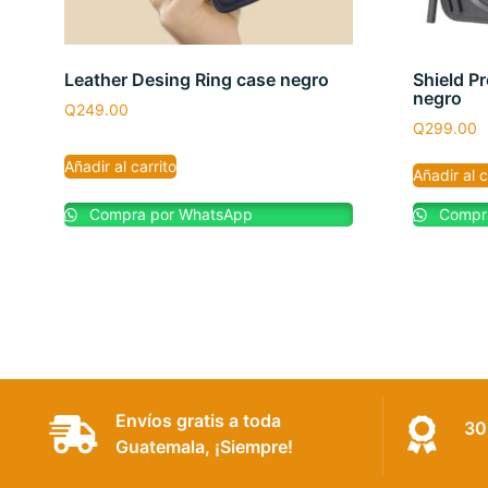
Leather Desing Ring case negro
Shield P
negro
Q
249.00
Q
299.00
Añadir al carrito
Añadir al c
Compra por WhatsApp
Compra
Envíos gratis a toda
30
Guatemala, ¡Siempre!