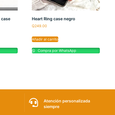
n case
Heart Ring case negro
Q
249.00
Añadir al carrito
Compra por WhatsApp
Atención personalizada
siempre