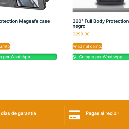
rotection Magsafe case
360° Full Body Protectio
negro
Q
299.00
arrito
Añadir al carrito
 por WhatsApp
Compra por WhatsApp
 días de garantía
Pagas al recibir