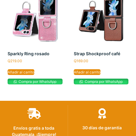
Sparkly Ring rosado
Strap Shockproof café
Q
219.00
Q
169.00
Añadir al carrito
Añadir al carrito
Compra por WhatsApp
Compra por WhatsApp
30 días de garantía
Envíos gratis a toda
Guatemala, ¡Siempre!