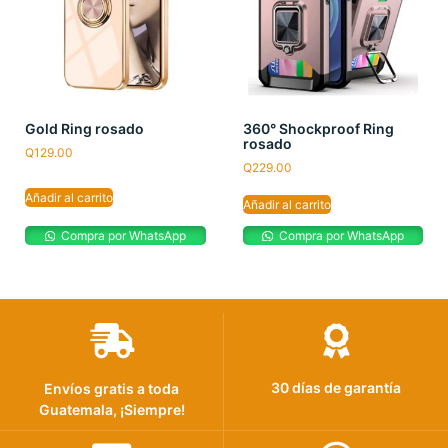
Gold Ring rosado
360° Shockproof Ring
rosado
Q
129.00
Q
229.00
Añadir al carrito
Añadir al carrito
Compra por WhatsApp
Compra por WhatsApp
30 días de garantía
Envíos gratis a toda
Guatemala, ¡Siempre!