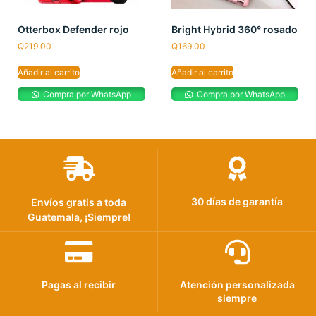
Otterbox Defender rojo
Bright Hybrid 360° rosado
Q
219.00
Q
169.00
Añadir al carrito
Añadir al carrito
Compra por WhatsApp
Compra por WhatsApp
30 días de garantía
Envíos gratis a toda
Guatemala, ¡Siempre!
Pagas al recibir
Atención personalizada
siempre