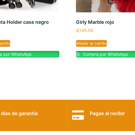
ta Holder case negro
Girly Marble rojo
Q
149.00
arrito
Añadir al carrito
 por WhatsApp
Compra por WhatsApp
 días de garantía
Pagas al recibir