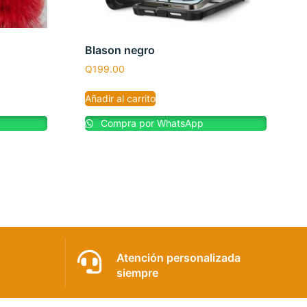
Blason negro
Q
199.00
Añadir al carrito
Compra por WhatsApp
Atención personalizada
siempre