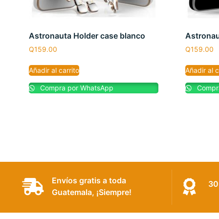
Astronauta Holder case blanco
Astronau
Q
159.00
Q
159.00
Añadir al carrito
Añadir al c
Compra por WhatsApp
Compra
Envíos gratis a toda
30
Guatemala, ¡Siempre!