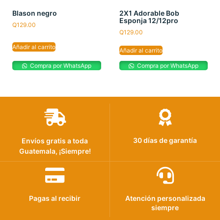
Blason negro
2X1 Adorable Bob
Esponja 12/12pro
Q
129.00
Q
129.00
Añadir al carrito
Añadir al carrito
Compra por WhatsApp
Compra por WhatsApp
30 días de garantía
Envíos gratis a toda
Guatemala, ¡Siempre!
Pagas al recibir
Atención personalizada
siempre