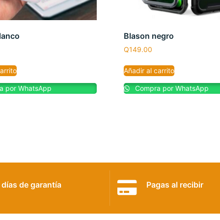
lanco
Blason negro
Q
149.00
arrito
Añadir al carrito
 por WhatsApp
Compra por WhatsApp
 días de garantía
Pagas al recibir