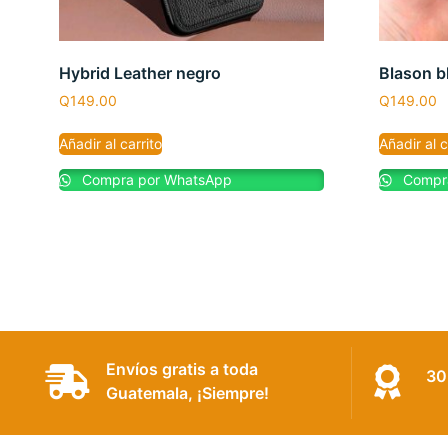
Hybrid Leather negro
Blason b
Q
149.00
Q
149.00
Añadir al carrito
Añadir al c
Compra por WhatsApp
Compra
Envíos gratis a toda
30
Guatemala, ¡Siempre!