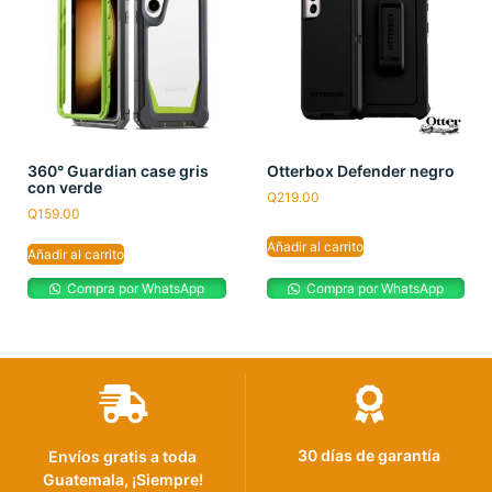
360° Guardian case gris
Otterbox Defender negro
con verde
Q
219.00
Q
159.00
Añadir al carrito
Añadir al carrito
Compra por WhatsApp
Compra por WhatsApp
30 días de garantía
Envíos gratis a toda
Guatemala, ¡Siempre!