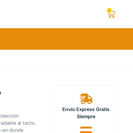
0
o
Envío Express Gratis
rotección
Siempre
adable al tacto.
ro en donde