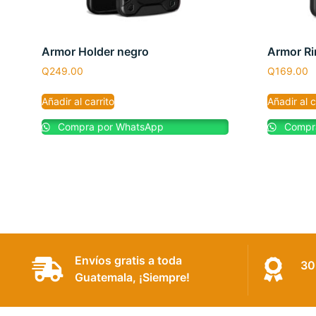
Armor Holder negro
Armor Ri
Q
249.00
Q
169.00
Añadir al carrito
Añadir al c
Compra por WhatsApp
Compra
Envíos gratis a toda
30
Guatemala, ¡Siempre!