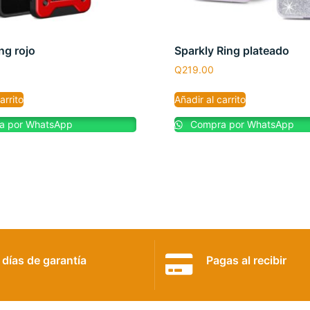
ng rojo
Sparkly Ring plateado
Q
219.00
arrito
Añadir al carrito
 por WhatsApp
Compra por WhatsApp
 días de garantía
Pagas al recibir