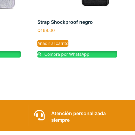
Strap Shockproof negro
Q
169.00
Añadir al carrito
Compra por WhatsApp
Atención personalizada
siempre