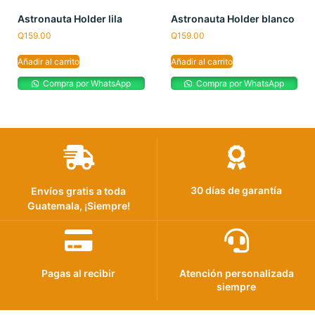
Astronauta Holder lila
Astronauta Holder blanco
Q
159.00
Q
159.00
Añadir al carrito
Añadir al carrito
Compra por WhatsApp
Compra por WhatsApp
30 días de garantía
Envíos gratis a toda
Guatemala, ¡Siempre!
Pagas al recibir
Atención personalizada
siempre