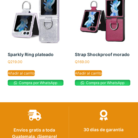
Sparkly Ring plateado
Strap Shockproof morado
Q
219.00
Q
169.00
Añadir al carrito
Añadir al carrito
Compra por WhatsApp
Compra por WhatsApp
30 días de garantía
Envíos gratis a toda
Guatemala, ¡Siempre!