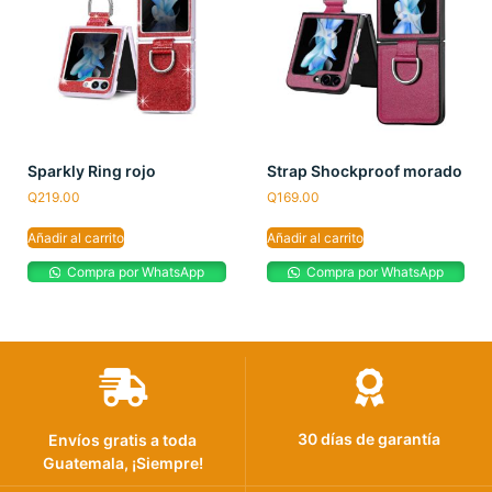
Sparkly Ring rojo
Strap Shockproof morado
Q
219.00
Q
169.00
Añadir al carrito
Añadir al carrito
Compra por WhatsApp
Compra por WhatsApp
30 días de garantía
Envíos gratis a toda
Guatemala, ¡Siempre!