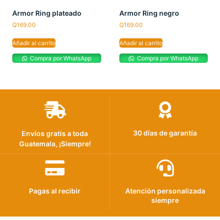
Armor Ring plateado
Armor Ring negro
Q
169.00
Q
169.00
Añadir al carrito
Añadir al carrito
Compra por WhatsApp
Compra por WhatsApp
30 días de garantía
Envíos gratis a toda
Guatemala, ¡Siempre!
Pagas al recibir
Atención personalizada
siempre