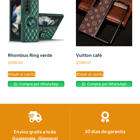
Rhombus Ring verde
Vuitton café
Q
169.00
Q
169.00
Añadir al carrito
Añadir al carrito
Compra por WhatsApp
Compra por WhatsApp
30 días de garantía
Envíos gratis a toda
Guatemala, ¡Siempre!