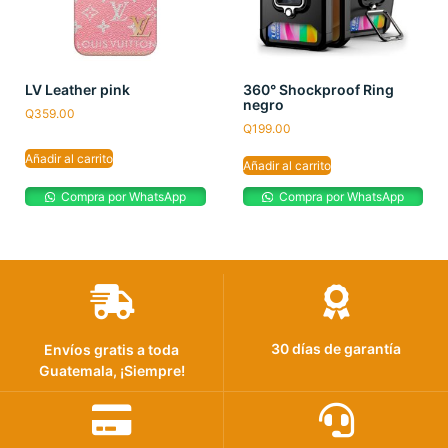
LV Leather pink
360° Shockproof Ring
negro
Q
359.00
Q
199.00
Añadir al carrito
Añadir al carrito
Compra por WhatsApp
Compra por WhatsApp
30 días de garantía
Envíos gratis a toda
Guatemala, ¡Siempre!