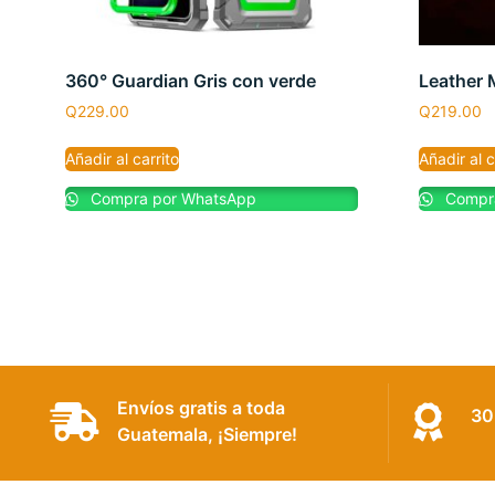
360° Guardian Gris con verde
Leather 
Q
229.00
Q
219.00
Añadir al carrito
Añadir al c
Compra por WhatsApp
Compra
Envíos gratis a toda
30
Guatemala, ¡Siempre!