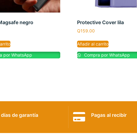
Magsafe negro
Protective Cover lila
Q
159.00
arrito
Añadir al carrito
 por WhatsApp
Compra por WhatsApp
 días de garantía
Pagas al recibir