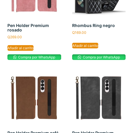
Pen Holder Premium
Rhombus Ring negro
rosado
Q
169.00
Q
269.00
Añadir al carrito
Añadir al carrito
Compra por WhatsApp
Compra por WhatsApp
Pen Holder Premium café
Pen Holder Premium