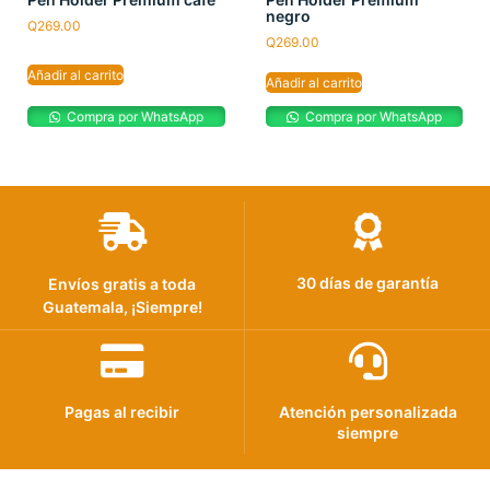
negro
Q
269.00
Q
269.00
Añadir al carrito
Añadir al carrito
Compra por WhatsApp
Compra por WhatsApp
30 días de garantía
Envíos gratis a toda
Guatemala, ¡Siempre!
Pagas al recibir
Atención personalizada
siempre